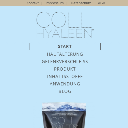
Navigation
Kontakt
Impressum
Datenschutz
AGB
überspringen
Navigation
START
überspringen
HAUTALTERUNG
GELENKVERSCHLEISS
PRODUKT
INHALTSSTOFFE
ANWENDUNG
BLOG