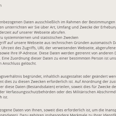
m
enbezogenen Daten ausschließlich im Rahmen der Bestimmungen 
en unterrichten wir Sie über Art, Umfang und Zwecke der Erheb
derzeit auf unserer Webseite abrufen.
zu systeminternen und statistischen Zwecken
ugriff auf unsere Webseite aus technischen Gründen automatisch 
hrzeit des Zugriffs, URL der verweisenden Webseite, abgerufene
 sowie Ihre IP-Adresse. Diese Daten werden getrennt von anderen
 Eine Zuordnung dieser Daten zu einer bestimmten Person ist uns
m Anschluss gelöscht.
gsverhältnis begründet, inhaltlich ausgestaltet oder geändert we
t dies zu diesen Zwecken erforderlich ist. Auf Anordnung der zus
er diese Daten (Bestandsdaten) erteilen, soweit dies für Zwecke d
 der Verfassungsschutzbehörden oder des Militärischen Abschirmd
 ist.
gene Daten von Ihnen, soweit dies erforderlich ist, um die Ina
ngsdaten). Dazu gehören insbesondere Merkmale zu Ihrer Identif