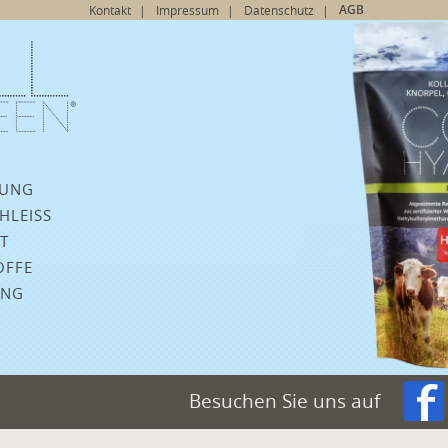
Navigation
AGB
Kontakt
Impressum
Datenschutz
überspringen
gation
rspringen
RUNG
HLEISS
T
OFFE
UNG
Besuchen Sie uns auf