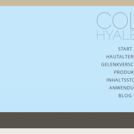
Navi
START
übe
HAUTALTE
GELENKVERSC
PRODUK
INHALTSST
ANWEND
BLOG