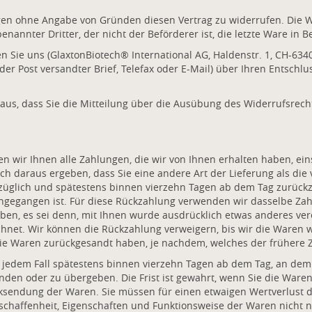
gen ohne Angabe von Gründen diesen Vertrag zu widerrufen. Die Wi
enannter Dritter, der nicht der Beförderer ist, die letzte Ware in
Sie uns (GlaxtonBiotech® International AG, Haldenstr. 1, CH-6340
 der Post versandter Brief, Telefax oder E-Mail) über Ihren Entschlu
 aus, dass Sie die Mitteilung über die Ausübung des Widerrufsrecht
 wir Ihnen alle Zahlungen, die wir von Ihnen erhalten haben, eins
ch daraus ergeben, dass Sie eine andere Art der Lieferung als die
züglich und spätestens binnen vierzehn Tagen ab dem Tag zurückz
ingegangen ist. Für diese Rückzahlung verwenden wir dasselbe Zahl
ben, es sei denn, mit Ihnen wurde ausdrücklich etwas anderes ver
hnet. Wir können die Rückzahlung verweigern, bis wir die Waren w
ie Waren zurückgesandt haben, je nachdem, welches der frühere Ze
 jedem Fall spätestens binnen vierzehn Tagen ab dem Tag, an dem
nden oder zu übergeben. Die Frist ist gewahrt, wenn Sie die Waren 
cksendung der Waren. Sie müssen für einen etwaigen Wertverlust
eschaffenheit, Eigenschaften und Funktionsweise der Waren nich