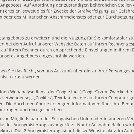
Angebotes. Auf Anordnung der zuständigen behördlichen Stellen d
) erteilen, soweit dies für Zwecke der Strafverfolgung, zur Gefahr
 oder des Militärischen Abschirmdienstes oder zur Durchsetzung
angebotes zu erweitern und die Nutzung für Sie komfortabler zu
nnen bei dem Aufruf unserer Webseite Daten auf Ihrem Rechner ges
s auf Ihrem Rechner durch entsprechende Einstellungen in Ihrem 
 unseres Angebotes eingeschränkt werden.
en Sie das Recht, von uns Auskunft über die zu Ihrer Person gespe
nisch erteilt werden.
 einen Webanalysedienst der Google Inc. („Google“) zum Zwecke de
s verwendet sog. „Cookies“, Textdateien, die auf Ihrem Computer 
n. Die durch den Cookie erzeugten Informationen über Ihre Benut
bertragen und dort gespeichert.
lb von Mitgliedstaaten der Europäischen Union oder in anderen V
 der Anonymisierung zuvor gekürzt. Nur in Ausnahmefällen wird d
kürzt. Die IP-Anonymisierung ist auf dieser Website aktiv. Im Auft