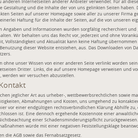
 anderen Internetseiten anderer Anbieter verwendet. Für all diese
die Gestaltung und die Inhalte der von uns gelinkten Seiten haben.
linkten Seiten auf unserer Homepage sowie aller zu unserer Firma
inerlei Haftung für die Inhalte der Seiten, auf die von unseren ei
en Angaben und Informationen wurden sorgfältig recherchiert und 
halten. Wir behalten uns das Recht vor, jederzeit und ohne Vora
t, Vollständigkeit und Aktualität kann keine Haftung übernommen 
r Benutzung dieser Website entstehen, aus. Das Downloaden von D
tzers.
n ohne unser Wissen von einer anderen Seite verlinkt worden se
rnetseiten Dritter. Links, die auf unsere Homepage verweisen und
, werden wir versuchen abzustellen.
Kontakt
hen jeglicher Art aus urheber-, wettbewerbsrechtlichen sowie ma
eitigkeiten, Abmahnungen und Kosten, uns umgehend zu kontaktie
hier vor einer endgültigen rechtsverbindlichen Klärung Abhilfe zu,
chlossen ist. Eine dennoch ergehende Kostennote einer anwaltl
htbeachtung einer Schadensminderungspflicht zurückgewiesen. 
ßnahmen würde mit einer negativen Feststellungsklage beantwor
en die AGB sowie das Fernabsatzgesetz.