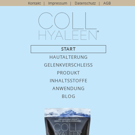
Navigation
Kontakt
Impressum
Datenschutz
AGB
überspringen
Navigation
START
überspringen
HAUTALTERUNG
GELENKVERSCHLEISS
PRODUKT
INHALTSSTOFFE
ANWENDUNG
BLOG